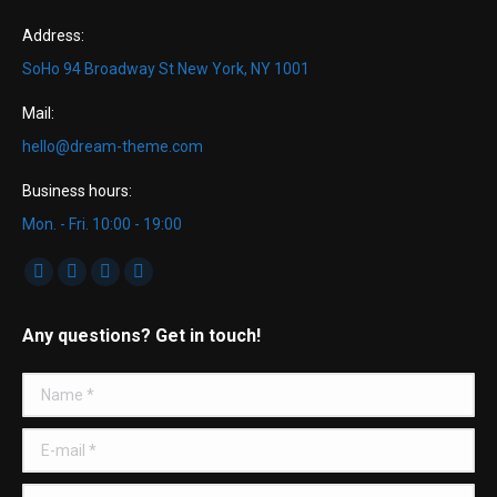
Address:
SoHo 94 Broadway St New York, NY 1001
Mail:
hello@dream-theme.com
Business hours:
Mon. - Fri. 10:00 - 19:00
Find us on:
Facebook
Twitter
Dribbble
YouTube
page
page
page
page
Any questions? Get in touch!
opens
opens
opens
opens
in
in
in
in
Name *
new
new
new
new
window
window
window
window
E-mail *