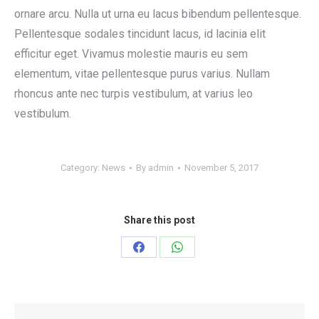
ornare arcu. Nulla ut urna eu lacus bibendum pellentesque.
Pellentesque sodales tincidunt lacus, id lacinia elit
efficitur eget. Vivamus molestie mauris eu sem
elementum, vitae pellentesque purus varius. Nullam
rhoncus ante nec turpis vestibulum, at varius leo
vestibulum.
Category:
News
By
admin
November 5, 2017
Share this post
Share
Share
on
on
Facebook
WhatsApp