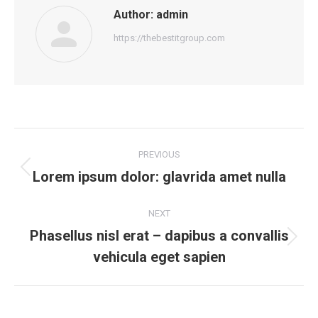
Author:
admin
https://thebestitgroup.com
Post
PREVIOUS
navigation
Lorem ipsum dolor: glavrida amet nulla
Previous
post:
NEXT
Phasellus nisl erat – dapibus a convallis
Next
vehicula eget sapien
post: